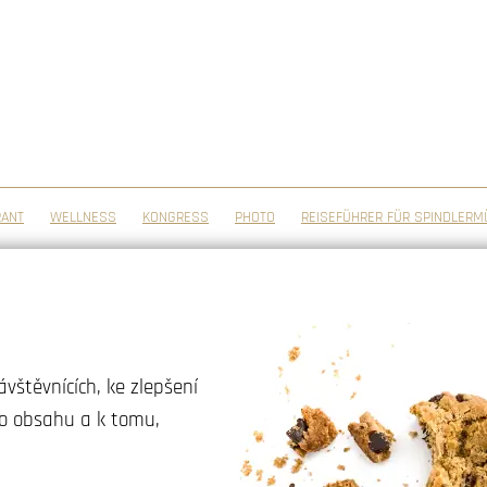
RANT
WELLNESS
KONGRESS
PHOTO
REISEFÜHRER FÜR SPINDLERM
vštěvnících, ke zlepšení
ho obsahu a k tomu,