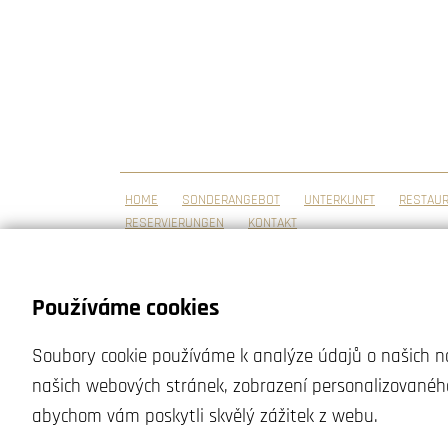
HOME
SONDERANGEBOT
UNTERKUNFT
RESTAU
RESERVIERUNGEN
KONTAKT
HOTEL KRISTÝNA A HOTEL MARTIN
Údolní 292, Svatý Petr
Používáme cookies
543 51 Špindlerův Mlýn
Soubory cookie používáme k analýze údajů o našich ná
IČ: 40033601
našich webových stránek, zobrazení personalizované
DIČ: CZ6210110698
abychom vám poskytli skvělý zážitek z webu.
+420 603 515 777
info@martin-kristyna.cz