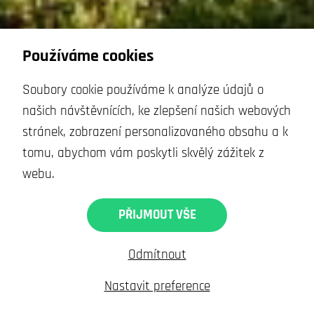
Používáme cookies
Soubory cookie používáme k analýze údajů o
RESTAURACJA
našich návštěvnících, ke zlepšení našich webových
stránek, zobrazení personalizovaného obsahu a k
tomu, abychom vám poskytli skvělý zážitek z
webu.
WIZYTA
PŘIJMOUT VŠE
Odmítnout
Hotel
Restauracja
Wellness
Wydarzenia korporacyjne
Nastavit preference